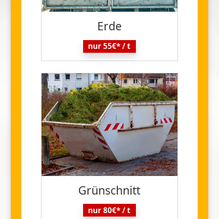
Erde
nur 55€* / t
Grün
schnitt
nur 80€* / t