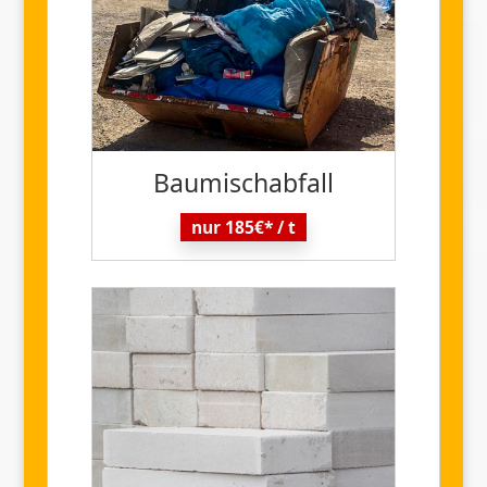
Baumisch
abfall
nur 185€* / t