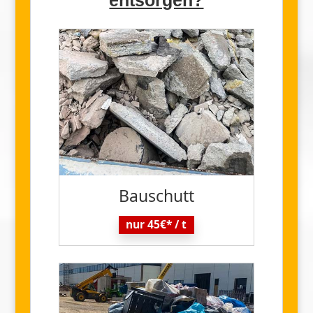
Bau
schutt
nur 45€* / t