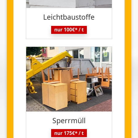
Leicht
baustoffe
nur 100€* / t
Sperr
müll
nur 175€* / t