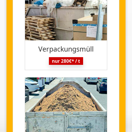
Verpackungs
müll
nur 280€* / t