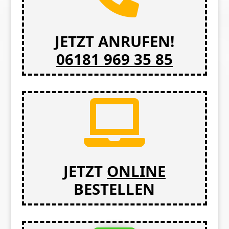
JETZT ANRUFEN!
06181 969 35 85

JETZT
ONLINE
BESTELLEN