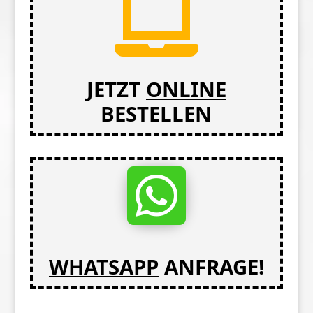

JETZT
ONLINE
BESTELLEN

WHATSAPP
ANFRAGE!