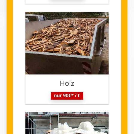
Holz
nur 90€* / t