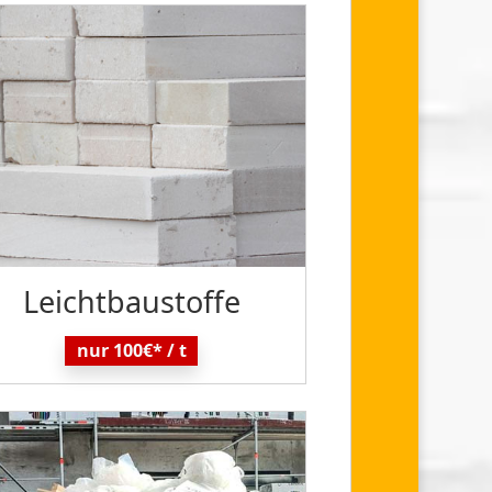
Leicht
baustoffe
nur 100€* / t