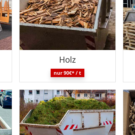
Holz
nur 90€* / t