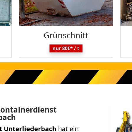
Grün
schnitt
nur 80€* / t
ontainerdienst
rbach
t Unterliederbach
hat ein