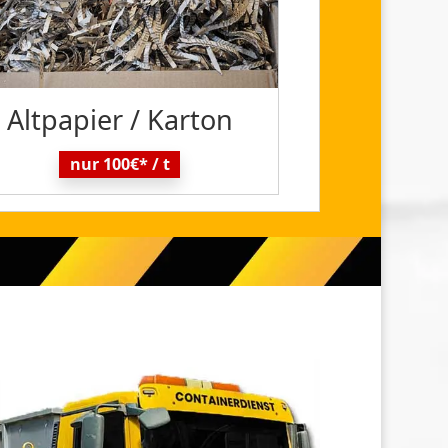
Altpapier / Karton
nur 100€* / t