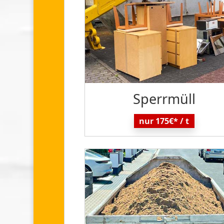
Sperr
müll
nur 175€* / t