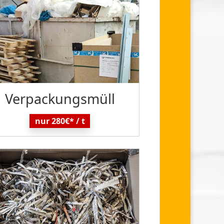
Verpackungs
müll
nur 280€* / t