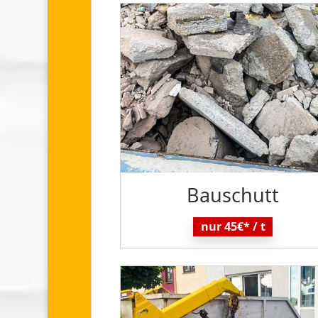
Bau
schutt
nur 45€* / t