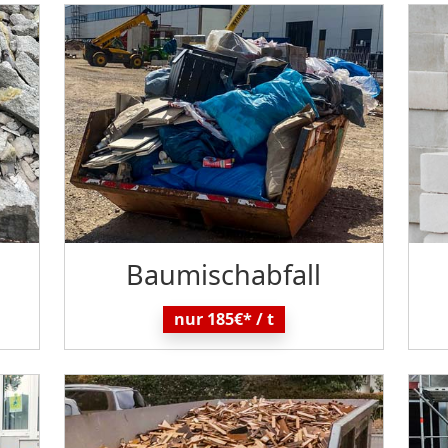
Baumisch
abfall
nur 185€* / t