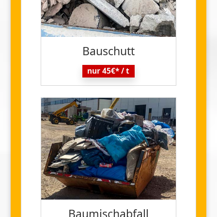
Bau
schutt
nur 45€* / t
Baumisch
abfall