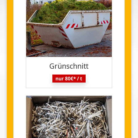
Grün
schnitt
nur 80€* / t