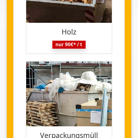
Holz
nur 90€* / t
Verpackungs
müll