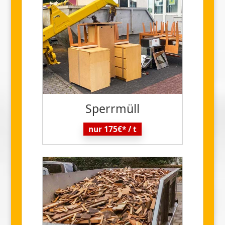
Sperr
müll
nur 175€* / t