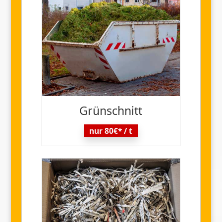
Grün
schnitt
nur 80€* / t