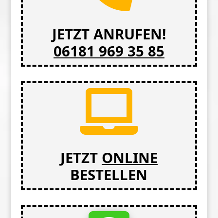
JETZT ANRUFEN!
06181 969 35 85

JETZT
ONLINE
BESTELLEN