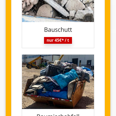
Bau
schutt
nur 45€* / t