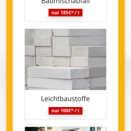
Baumisch
abfall
nur 185€* / t
Leicht
baustoffe
nur 100€* / t