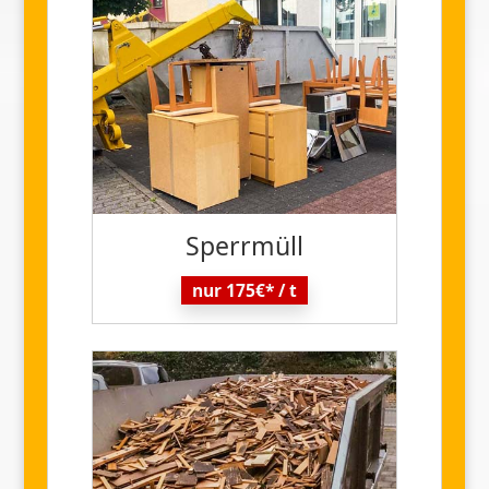
Sperr
müll
nur 175€* / t