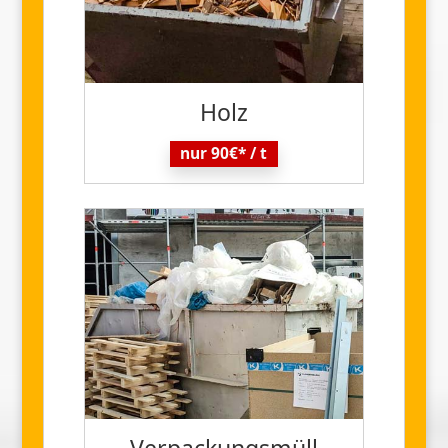
Holz
nur 90€* / t
Verpackungs
müll